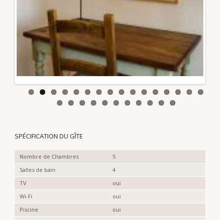
Previous
Next
SPÉCIFICATION DU GÎTE
Nombre de Chambres
5
Salles de bain
4
TV
oui
Wi-Fi
oui
Piscine
oui